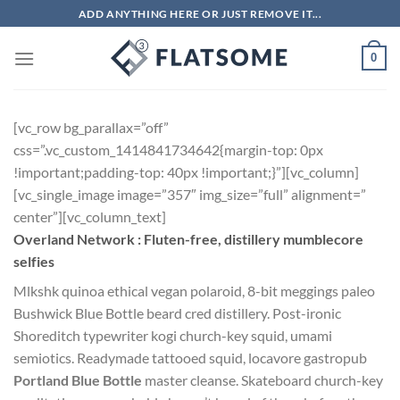
Skip
ADD ANYTHING HERE OR JUST REMOVE IT...
to
content
0
[vc_row bg_parallax=”off”
css=”.vc_custom_1414841734642{margin-top: 0px
!important;padding-top: 40px !important;}”][vc_column]
[vc_single_image image=”357″ img_size=”full” alignment=”
center”][vc_column_text]
Overland Network : Fluten-free, distillery mumblecore
selfies
Mlkshk quinoa ethical vegan polaroid, 8-bit meggings paleo
Bushwick Blue Bottle beard cred distillery. Post-ironic
Shoreditch typewriter kogi church-key squid, umami
semiotics. Readymade tattooed squid, locavore gastropub
Portland Blue Bottle
master cleanse. Skateboard church-key