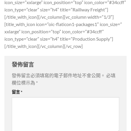
icon_size=”xxlarge” icon_position=”top” icon_color=”#34ccff”
icon_type=”clear” size=”h4″ title=”Raillway Freight”]
[/title_with_icon][/vc_column][vc_column width=”1/3″]
[title_with_icon icon=”oic-flaticon1-packages1″ icon_size=”
xxlarge” icon_position=”top” icon_color=”#34ccff”
icon_type=”clear” size=”h4″ title=”Production Supply”]
[/title_with_icon][/vc_column][/vc_row]
發佈留言
發佈留言必須填寫的電子郵件地址不會公開。
必填
欄位標示為
*
留言
*